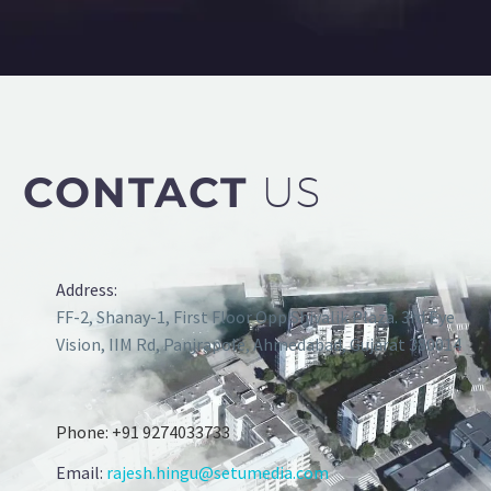
CONTACT
US
Address:
FF-2, Shanay-1, First Floor Opp Shivalik Plaza. 3rd Eye
Vision, IIM Rd, Panjrapole, Ahmedabad, Gujarat 380014
Phone: +
91 9274033733
Email:
rajesh.hingu@setumedia.com